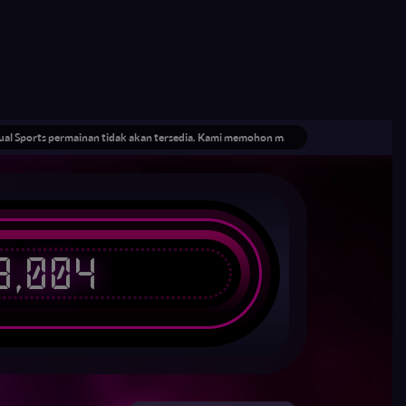
s permainan tidak akan tersedia. Kami memohon maaf atas ketidaknyamanan yang mun
9,004