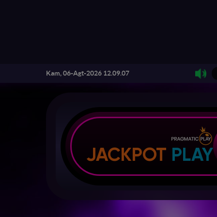
Kam, 06-Agt-2026 12.09.07
Pemeliharaan Terjadwal: PP Virtual Sports pada 30-Jun-2
JACKPOT
PLAY