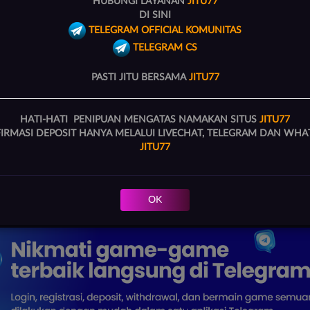
HUBUNGI LAYANAN
JITU77
DI SINI
TELEGRAM OFFICIAL KOMUNITAS
Nikmati performa terbaik, J
Tersedia dalam Android
TELEGRAM CS
PASTI JITU BERSAMA
JITU77
JITU77 App
HATI-HATI PENIPUAN MENGATAS NAMAKAN SITUS
JITU77
IRMASI DEPOSIT HANYA MELALUI LIVECHAT, TELEGRAM DAN WHA
JITU77
*Pindai kode QR untuk Unduh
Andro
OK