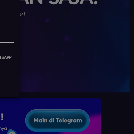
ITU77 Apps!
TSAPP
id APK