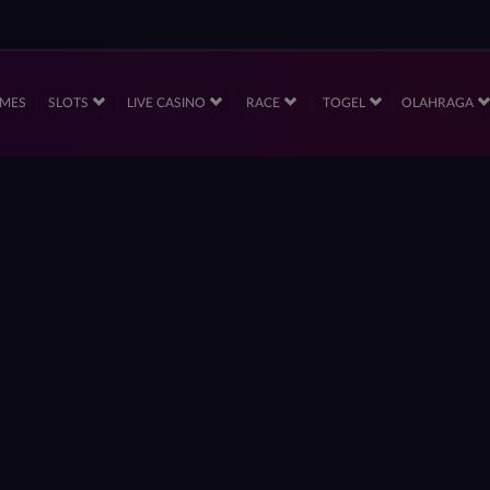
AMES
SLOTS
LIVE CASINO
RACE
TOGEL
OLAHRAGA