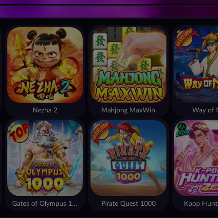
Nezha 2
Mahjong MaxWin
Way of 
Gates of Olympus 1000
Pirate Quest 1000
Kpop Hunt