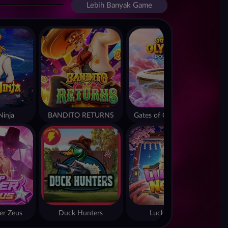
Lebih Banyak Game
Ninja
BANDITO RETURNS
Gates of Olympus Roulette
er Zeus
Duck Hunters
Lucky Neko