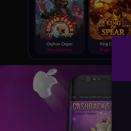
Orphan Organ
King Of Spears
MicroGaming
Pragmatic Play