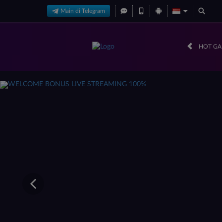
Main di Telegram
HOT G