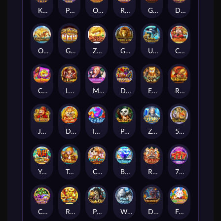
King's Sword
Party Night
Overlord & Concubine
Roll in Money
Grand Sheriff
Diamond Mogul
Over Dragon's Gate
Get Money
Zhen Long Ju Bao
Great Lion
Ultra Treasure
Caishen Coming
Candy Dynasty
LU LING QI
Many Beauties
Dragon's Treasure
Egypt Oracle
Rich Dragon
JIN HOU YE
Doggy Wealth
Icy Bar
Pandaria
Zeus
5 God Beast
You Will Win
Triple Monkey
Coin Cat
Big Diamond
Rich Lion
777
Crystal Fruits
Rich Ox
Pirate King
Wolf Legend
Dragonburst
Farm Family