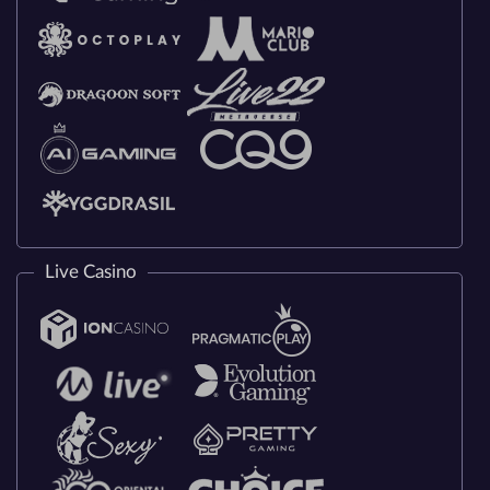
Live Casino