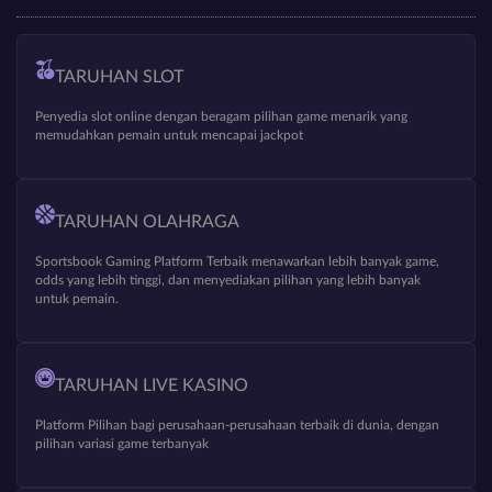
TARUHAN SLOT
Penyedia slot online dengan beragam pilihan game menarik yang
memudahkan pemain untuk mencapai jackpot
TARUHAN OLAHRAGA
Sportsbook Gaming Platform Terbaik menawarkan lebih banyak game,
odds yang lebih tinggi, dan menyediakan pilihan yang lebih banyak
untuk pemain.
TARUHAN LIVE KASINO
Platform Pilihan bagi perusahaan-perusahaan terbaik di dunia, dengan
pilihan variasi game terbanyak