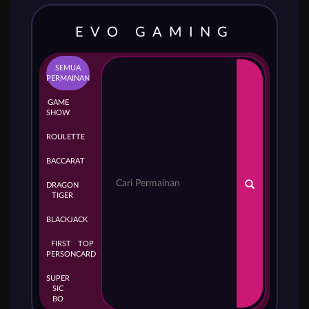
EVO GAMING
SEMUA
PERMAINAN
GAME
SHOW
ROULETTE
BACCARAT
DRAGON
TIGER
BLACKJACK
FIRST
TOP
PERSON
CARD
SUPER
SIC
BO