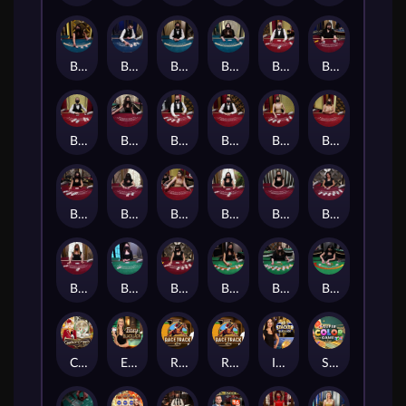
Blackjack_Silver_4
Blackjack_Silver_5
Blackjack_Silver_6
Blackjack_Silver_7
Blackjack_VIP_A
Blackjack_VIP_Alpha
Blackjack_VIP_B
Blackjack_VIP_Beta
Blackjack_VIP_C
Blackjack_VIP_D
Blackjack_VIP_E
Blackjack_VIP_G
Blackjack_VIP_Gamma
Blackjack_VIP_H
Blackjack_VIP_I
Blackjack_VIP_L
Blackjack_VIP_M
Blackjack_VIP_N
Blackjack_VIP_Q
Blackjack_VIP_x
Blackjack_VIP_Z
Blackjack_White_A
Blackjack_White_B
Blackjack_White_C
Cash or Crash
Easy Blackjack
Race Track
Race Track First Person
Infinite Bet Stacker Blackjack
Super Color Game