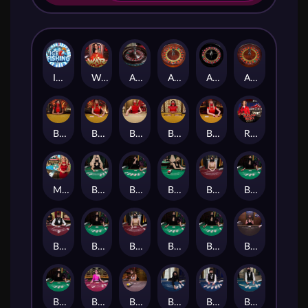
Ice Fishing
WAR
American_Roulette
Auto_Roulette
Auto_Roulette_La_Partage
Auto_Roulette_VIP
Baccarat_A
Baccarat_B
Baccarat_C
Baccarat_Control_Squeeze
Baccarat_Squeeze
Red Baron RNG
MONOPOLY Roll'em
Blackjack_B
Blackjack_C
Blackjack_D
Blackjack_Diamond_VIP
Blackjack_E
Blackjack_Fortune_VIP
Blackjack_G
Blackjack_Grand_VIP
Blackjack_H
Blackjack_I
Blackjack_Infinite
Blackjack_J
Blackjack_Party
Blackjack_Platinum_VIP
Blackjack_Silver_1
Blackjack_Silver_2
Blackjack_Silver_3