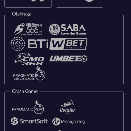
Olahraga
Crash Game