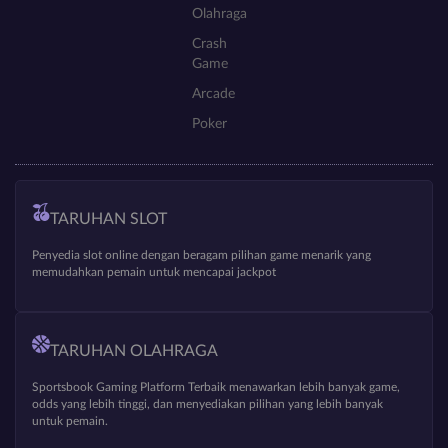
Olahraga
Crash
Game
Arcade
Poker
TARUHAN SLOT
Penyedia slot online dengan beragam pilihan game menarik yang
memudahkan pemain untuk mencapai jackpot
TARUHAN OLAHRAGA
Sportsbook Gaming Platform Terbaik menawarkan lebih banyak game,
odds yang lebih tinggi, dan menyediakan pilihan yang lebih banyak
untuk pemain.