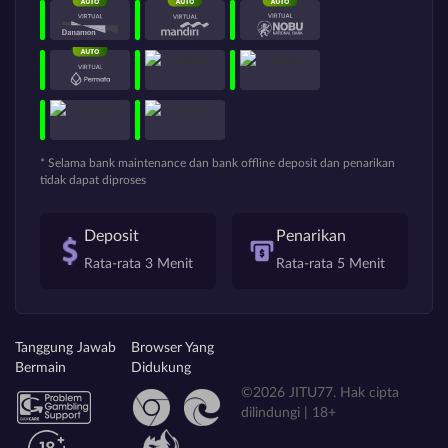
* Selama bank maintenance dan bank offline deposit dan penarikan
tidak dapat diproses
Deposit
Penarikan
Rata-rata 3 Menit
Rata-rata 5 Menit
Tanggung Jawab
Browser Yang
Bermain
Didukung
©2026 JITU77. Hak cipta
dilindungi | 18+