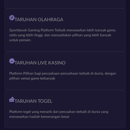
TARUHAN OLAHRAGA
Sportsbook Gaming Platform Terbaik menawarkan lebih banyak game,
odds yang lebih tinggi, dan menyediakan pilihan yang lebih banyak
untuk pemain.
TARUHAN LIVE KASINO
Platform Pilihan bagi perusahaan-perusahaan terbaik di dunia, dengan
pilihan variasi game terbanyak
TARUHAN TOGEL
Platform togel yang menarik dari perusahan terbaik di dunia yang
menawarkan hadiah kemenangan besar