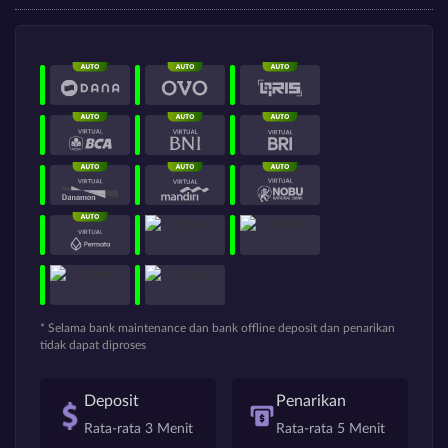
* Selama bank maintenance dan bank offline deposit dan penarikan
tidak dapat diproses
Deposit
Penarikan
Rata-rata 3 Menit
Rata-rata 5 Menit