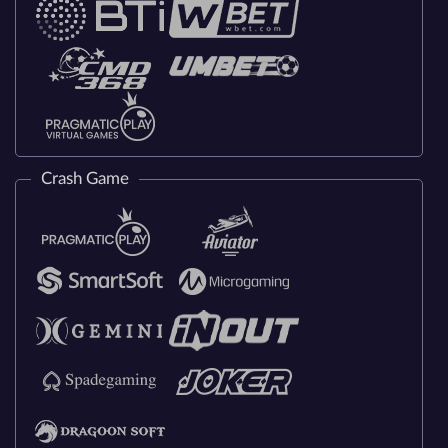
Crash Game