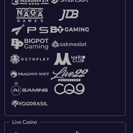
Live Casino