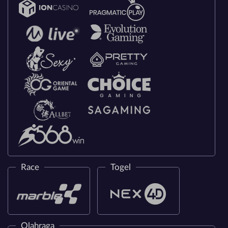
Race
Togel
Olahraga