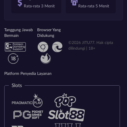
Rata-rata 3 Menit
Rata-rata 5 Menit
Tanggung Jawab
Browser Yang
Bermain
Didukung
©2026 JITU77. Hak cipta
dilindungi | 18+
Platform Penyedia Layanan
Slots