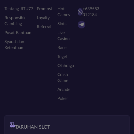
Tentang JITU77
Promosi
Hot
+639553
Games
012184
Responsible
Loyalty
Gambling
Slots
Referral
Pusat Bantuan
Live
Casino
Syarat dan
Ketentuan
Race
Togel
Olahraga
Crash
Game
Arcade
Poker
TARUHAN SLOT