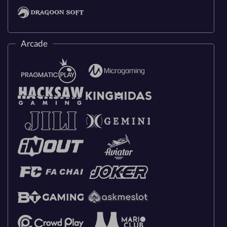
Arcade