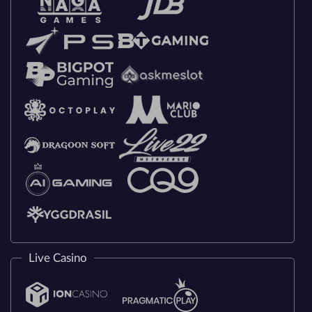
Live Casino