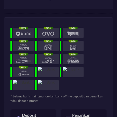
* Selama bank maintenance dan bank offline deposit dan penarikan
tidak dapat diproses
Deposit
Penarikan