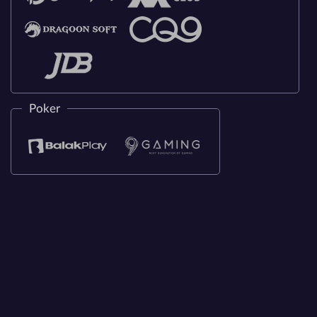
Poker