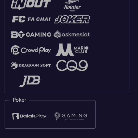
Poker