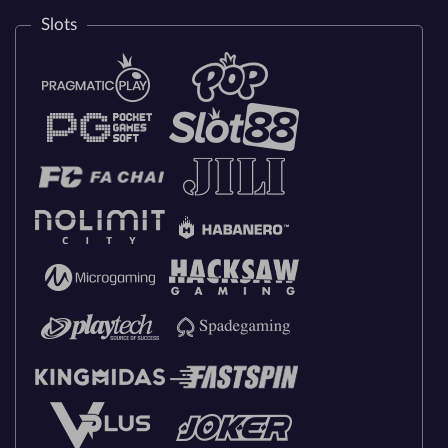
Slots