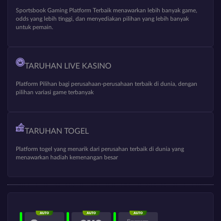
Sportsbook Gaming Platform Terbaik menawarkan lebih banyak game,
odds yang lebih tinggi, dan menyediakan pilihan yang lebih banyak
untuk pemain.
TARUHAN LIVE KASINO
Platform Pilihan bagi perusahaan-perusahaan terbaik di dunia, dengan
pilihan variasi game terbanyak
TARUHAN TOGEL
Platform togel yang menarik dari perusahan terbaik di dunia yang
menawarkan hadiah kemenangan besar