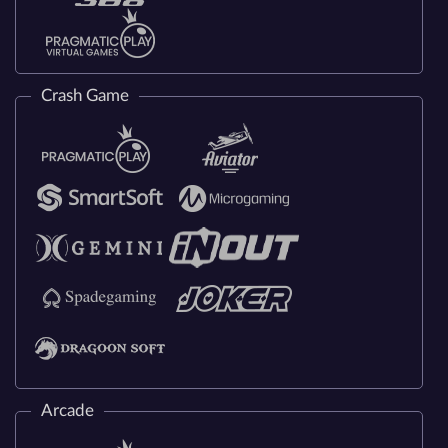
Crash Game
Arcade