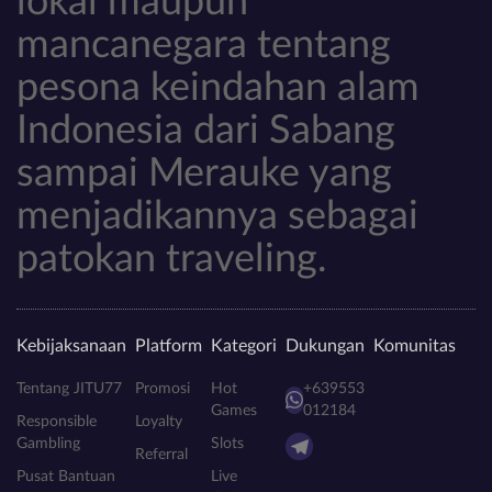
lokal maupun
mancanegara tentang
pesona keindahan alam
Indonesia dari Sabang
sampai Merauke yang
menjadikannya sebagai
patokan traveling.
Kebijaksanaan
Platform
Kategori
Dukungan
Komunitas
Tentang JITU77
Promosi
Hot
+639553
Games
012184
Responsible
Loyalty
Gambling
Slots
Referral
Pusat Bantuan
Live