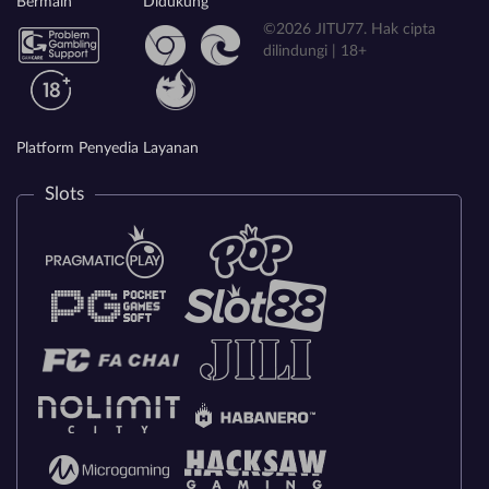
Bermain
Didukung
©2026 JITU77. Hak cipta
dilindungi | 18+
Platform Penyedia Layanan
Slots