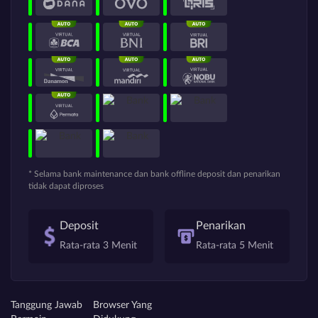
* Selama bank maintenance dan bank offline deposit dan penarikan
tidak dapat diproses
Deposit
Penarikan
Rata-rata 3 Menit
Rata-rata 5 Menit
Tanggung Jawab
Browser Yang