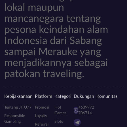
lokal maupun
mancanegara tentang
pesona keindahan alam
Indonesia dari Sabang
sampai Merauke yang
menjadikannya sebagai
patokan traveling.
Kebijaksanaan
Platform
Kategori
Dukungan
Komunitas
Tentang JITU77
Promosi
Hot
+639972
Games
706714
Responsible
Loyalty
Gambling
Slots
Referral