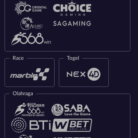
Race
Togel
Olahraga