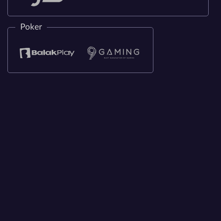
Poker