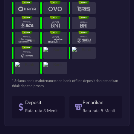
* Selama bank maintenance dan bank offline deposit dan penarikan
tidak dapat diproses
Deposit
Penarikan
Rata-rata 3 Menit
Rata-rata 5 Menit