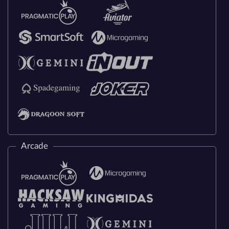
Arcade