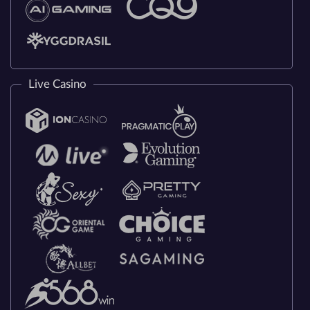
Live Casino