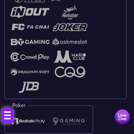
Tap Me!
Poker